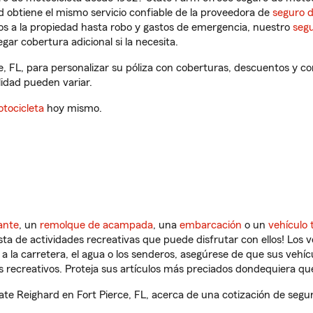
 obtiene el mismo servicio confiable de la proveedora de
seguro 
os a la propiedad hasta robo y gastos de emergencia, nuestro
segu
gar cobertura adicional si la necesita.
e, FL, para personalizar su póliza con coberturas, descuentos y 
ilidad pueden variar.
tocicleta
hoy mismo.
ante
, un
remolque de acampada
, una
embarcación
o un
vehículo 
ista de actividades recreativas que puede disfrutar con ellos! Los 
a la carretera, el agua o los senderos, asegúrese de que sus vehí
 recreativos. Proteja sus artículos más preciados dondequiera qu
e Reighard en Fort Pierce, FL, acerca de una cotización de segur