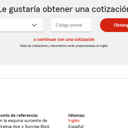
Le gustaría obtener una cotizació
cione
Código postal
Ingresa
Ingresa
Obteng
_____
un
un
re
código
código
cto
o continuar con una cotización
postal
postal
de
de
Todas las cotizaciones y documentos serán proporcionados en inglés.
egable
5
5
dígitos
dígitos
unto de referencia:
Idiomas:
n la esquina suroeste de
Inglés
irginia Ave y Sunrise Blvd.
Español