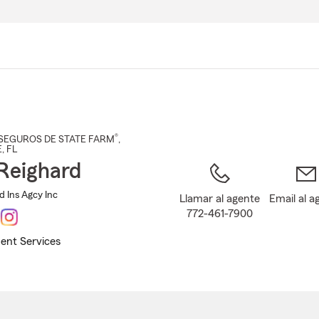
Pasar
al
contenido
principal
®
SEGUROS DE STATE FARM
,
E
, FL
Reighard
d Ins Agcy Inc
Llamar al agente
Email al a
772-461-7900
ent Services