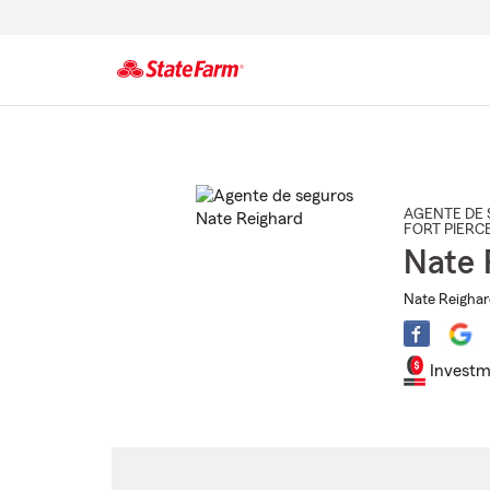
Comienzo
del
contenido
principal
AGENTE DE 
FORT PIERC
Nate 
Nate Reighar
Investm