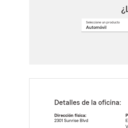
¿
Seleccione un producto
Selec
un
nomb
de
produ
del
menú
despl
Detalles de la oficina:
Dirección física:
P
2301 Sunrise Blvd
E
V