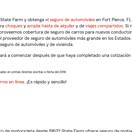
n State Farm y obtenga
el seguro de automóviles
en Fort Pierce, FL
tra
choques
y
amplia hasta de alquiler
y de
viajes compartidos
. Si
s proveemos cobertura de seguro de carros para nuevos conductores
l proveedor de seguro de automóviles más grande en los Estados
seguro de automóviles y de vivienda.
dará a comenzar después de que haya completado una cotización de
sados en primas directas escritas a fecha del 2018.
rros en línea
. ¡Es rápido y sencillo!
ro de motocicleta desde 1962? State Farm ofrece seguro de motoci